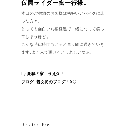
仮面ライダー御一行様。
本日のご宿泊のお客様は格好いいバイクに乗
った方々。
とっても面白いお客様達で一緒になって笑っ
てしまうほど。
こんな時は時間もアッと言う間に過ぎていき
ます♪また来て頂けるとうれしいなぁ。
by
潮騒の宿 うえ久
ブログ
,
若女将のブログ
0
Related Posts