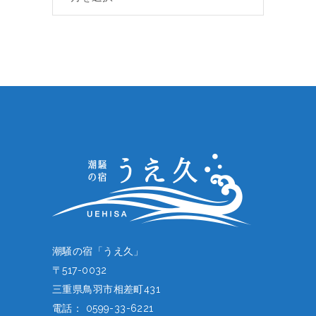
カ
イ
ブ
潮騒の宿「うえ久」
〒517-0032
三重県鳥羽市相差町431
電話： 0599-33-6221