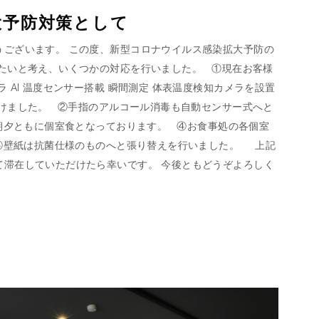
大予防対策として
うございます。 この度、新型コロナウイルス感染拡大予防の
きたいと考え、いくつかの対応を行いました。 ①現在お客様
 AI 温度センサー搭載 瞬間測定 体表温度検知カメラを設置
がけました。 ②手指のアルコール消毒も自動センサー式へと
朝夕ともに個室食となっております。 ④お食事処の各個室
⑤壁紙は抗菌仕様のものへと張り替えを行いました。 上記
て滞在していただけたら幸いです。 今後ともどうぞよろしく