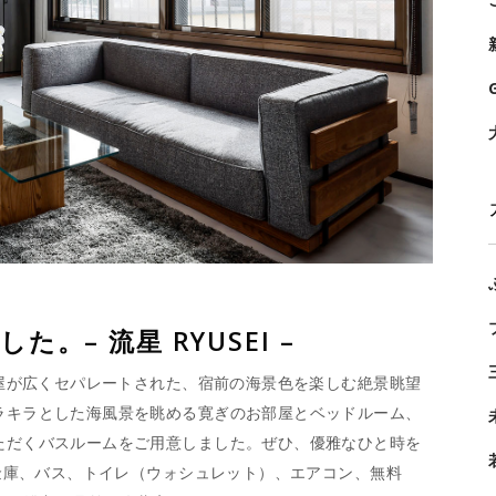
。– 流星 RYUSEI –
部屋が広くセパレートされた、宿前の海景色を楽しむ絶景眺望
ラキラとした海風景を眺める寛ぎのお部屋とベッドルーム、
ただくバスルームをご用意しました。ぜひ、優雅なひと時を
：金庫、バス、トイレ（ウォシュレット）、エアコン、無料