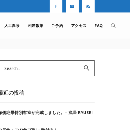
人工温泉
相差散策
ご予約
アクセス
FAQ
Search
or:
最近の投稿
海側絶景特別客室が完成しました。– 流星 RYUSEI
–
ご昼食・ご夕食プラン 受付中！