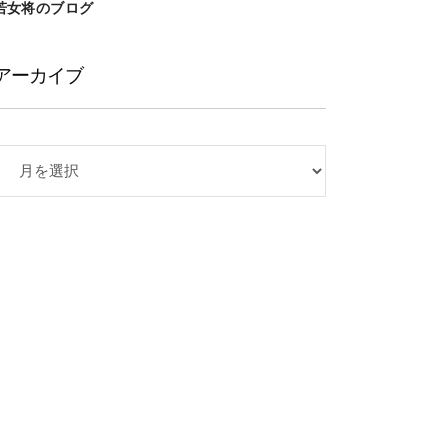
若女将のブログ
アーカイブ
ア
ー
カ
イ
ブ