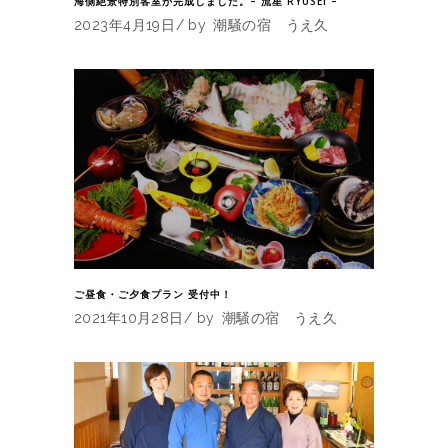
海側絶景特別客室が完成しました。– 流星 RYUSEI –
2023年4月19日
by
潮騒の宿 うえ久
ご昼食・ご夕食プラン 受付中！
2021年10月28日
by
潮騒の宿 うえ久