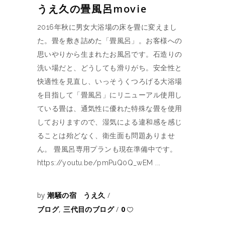
うえ久の畳風呂movie
2016年秋に男女大浴場の床を畳に変えまし
た。畳を敷き詰めた「畳風呂」。お客様への
思いやりから生まれたお風呂です。石造りの
洗い場だと、どうしても滑りがち。安全性と
快適性を見直し、いっそうくつろげる大浴場
を目指して「畳風呂」にリニューアル使用し
ている畳は、通気性に優れた特殊な畳を使用
しておりますので、湿気による違和感を感じ
ることは殆どなく、衛生面も問題ありませ
ん。 畳風呂専用プランも現在準備中です。
https://youtu.be/pmPuQ0Q_wEM
by
潮騒の宿 うえ久
ブログ
,
三代目のブログ
0