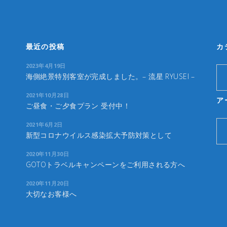
最近の投稿
カ
2023年4月19日
カ
海側絶景特別客室が完成しました。– 流星 RYUSEI –
テ
2021年10月28日
ゴ
ア
ご昼食・ご夕食プラン 受付中！
リ
ア
ー
2021年6月2日
新型コロナウイルス感染拡大予防対策として
ー
カ
2020年11月30日
イ
GOTOトラベルキャンペーンをご利用される方へ
ブ
2020年11月20日
大切なお客様へ