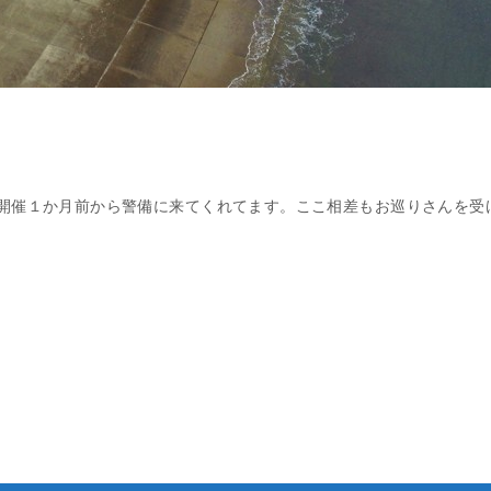
ト開催１か月前から警備に来てくれてます。ここ相差もお巡りさんを受