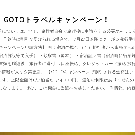
！GOTOトラベルキャンペーン！
予約については、全て、旅行者自身で旅行後に申請をする必要があります
、予約時に割引が受けられる場合で、 7月27日以降にクーポン発行
Oキャンペーン申請方法】 例：宿泊の場合 （１）旅行者から事務局
宿泊施設等で入手） ・領収書（原本） ・宿泊証明書（宿泊時に宿泊
書類を確認後、旅行者に還付 →口座振込、クレジットカード振込 旅行
情報が入り次第更新。 【GOTOキャンペーンで割引される金額はい
す。上限金額は1人1泊当たり14,000円。 連泊の制限はありませ
ことになります。 ぜひ、この機会に当館へお越しください。 ※情報、