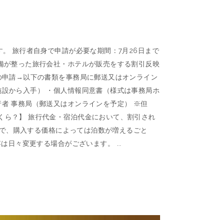
。 旅行者自身で申請が必要な期間：7月26日まで
準備が整った旅行会社・ホテルが販売をする割引反映
への申請→以下の書類を事務局に郵送又はオンライン
施設から入手） ・個人情報同意書（様式は事務局ホ
者 事務局（郵送又はオンラインを予定） ※但
くら？】 旅行代金・宿泊代金において、割引され
んので、購入する価格によっては泊数が増えるごと
内容は日々変更する場合がございます。